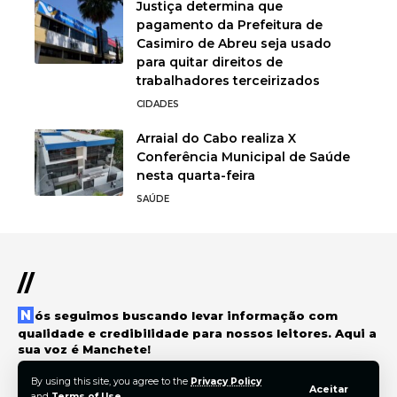
Justiça determina que
pagamento da Prefeitura de
Casimiro de Abreu seja usado
para quitar direitos de
trabalhadores terceirizados
CIDADES
Arraial do Cabo realiza X
Conferência Municipal de Saúde
nesta quarta-feira
SAÚDE
//
Nós seguimos buscando levar informação com
qualidade e credibilidade para nossos leitores. Aqui a
sua voz é Manchete!
By using this site, you agree to the
Privacy Policy
Aceitar
and
Terms of Use
.