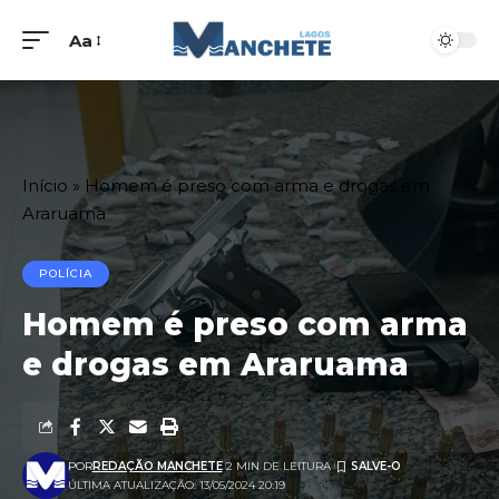
Aa
Início
»
Homem é preso com arma e drogas em
Araruama
POLÍCIA
Homem é preso com arma
e drogas em Araruama
POR
REDAÇÃO MANCHETE
2 MIN DE LEITURA
ÚLTIMA ATUALIZAÇÃO: 13/05/2024 20:19