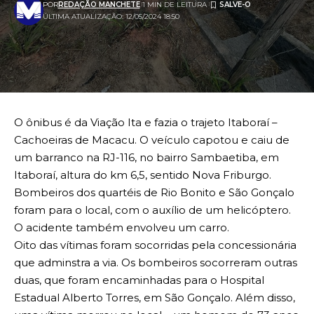
POR
REDAÇÃO MANCHETE
1 MIN DE LEITURA
ÚLTIMA ATUALIZAÇÃO: 12/05/2024 18:50
O ônibus é da Viação Ita e fazia o trajeto Itaboraí –
Cachoeiras de Macacu. O veículo capotou e caiu de
um barranco na RJ-116, no bairro Sambaetiba, em
Itaboraí, altura do km 6,5, sentido Nova Friburgo.
Bombeiros dos quartéis de Rio Bonito e São Gonçalo
foram para o local, com o auxílio de um helicóptero.
O acidente também envolveu um carro.
Oito das vítimas foram socorridas pela concessionária
que adminstra a via. Os bombeiros socorreram outras
duas, que foram encaminhadas para o Hospital
Estadual Alberto Torres, em São Gonçalo. Além disso,