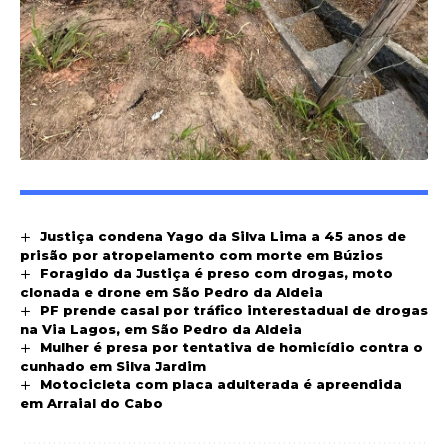
Justiça condena Yago da Silva Lima a 45 anos de
prisão por atropelamento com morte em Búzios
Foragido da Justiça é preso com drogas, moto
clonada e drone em São Pedro da Aldeia
PF prende casal por tráfico interestadual de drogas
na Via Lagos, em São Pedro da Aldeia
Mulher é presa por tentativa de homicídio contra o
cunhado em Silva Jardim
Motocicleta com placa adulterada é apreendida
em Arraial do Cabo