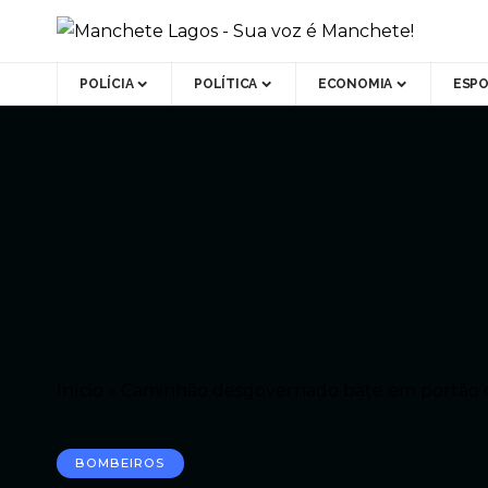
POLÍCIA
POLÍTICA
ECONOMIA
ESP
Início
»
Caminhão desgovernado bate em portão d
BOMBEIROS