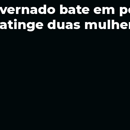
ernado bate em po
 atinge duas mulhe