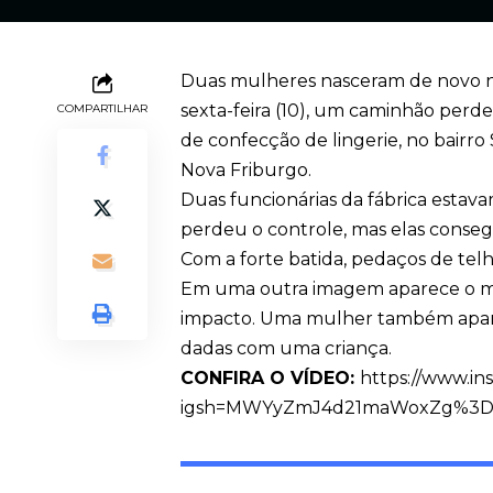
Duas mulheres nasceram de novo na
sexta-feira (10), um caminhão per
COMPARTILHAR
de confecção de lingerie, no bairro 
Nova Friburgo.
Duas funcionárias da fábrica est
perdeu o controle, mas elas consegu
Com a forte batida, pedaços de tel
Em uma outra imagem aparece o mo
impacto. Uma mulher também apar
dadas com uma criança.
CONFIRA O VÍDEO:
https://www.i
igsh=MWYyZmJ4d21maWoxZg%3