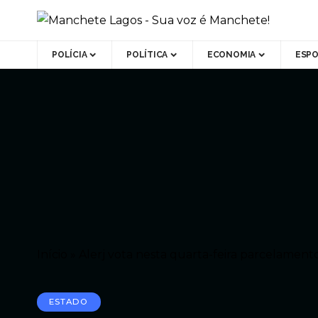
POLÍCIA
POLÍTICA
ECONOMIA
ESP
Início
»
Alerj vota nesta quarta-feira parcelament
ESTADO