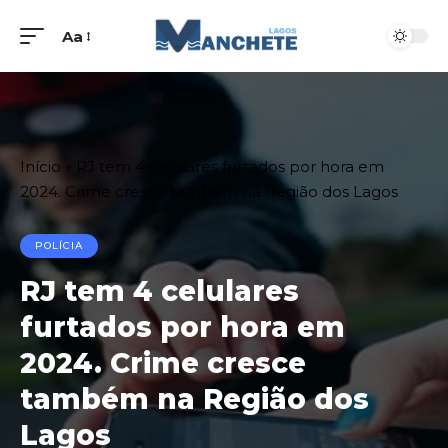
Aa
Início
»
RJ tem 4 celulares furtados por hora em
2024. Crime cresce também na Região dos Lagos
POLÍCIA
RJ tem 4 celulares
furtados por hora em
2024. Crime cresce
também na Região dos
Lagos