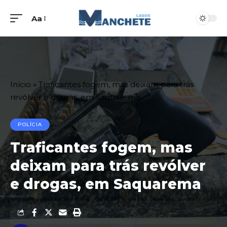
Aa
Início
»
Traficantes fogem, mas deixam para trás
revólver e drogas, em Saquarema
POLÍCIA
Traficantes fogem, mas
deixam para trás revólver
e drogas, em Saquarema