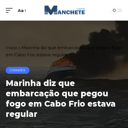
Aa
Início
»
Marinha diz que embarcação que pegou fogo
em Cabo Frio estava regular
CIDADES
Marinha diz que
embarcação que pegou
fogo em Cabo Frio estava
regular
.