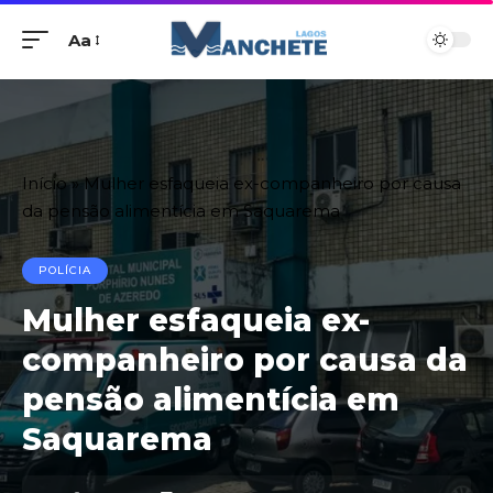
Aa
Início
»
Mulher esfaqueia ex-companheiro por causa
da pensão alimentícia em Saquarema
POLÍCIA
Mulher esfaqueia ex-
companheiro por causa da
pensão alimentícia em
Saquarema