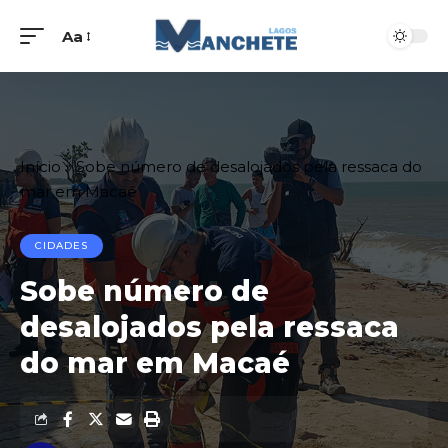
Aa
Início
»
Sobe número de desalojados pela ressaca do
mar em Macaé
CIDADES
Sobe número de
desalojados pela ressaca
do mar em Macaé