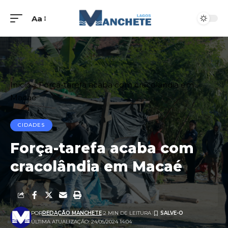
Aa
Início
»
Força-tarefa acaba com cracolândia em
Macaé
CIDADES
Força-tarefa acaba com
cracolândia em Macaé
POR
REDAÇÃO MANCHETE
2 MIN DE LEITURA
ÚLTIMA ATUALIZAÇÃO: 24/05/2024 14:04