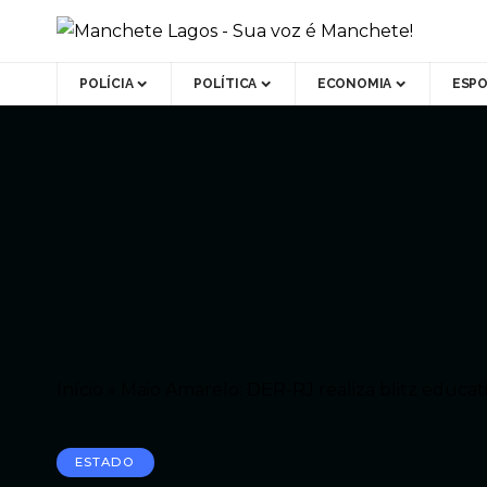
POLÍCIA
POLÍTICA
ECONOMIA
ESP
Início
»
Maio Amarelo: DER-RJ realiza blitz educat
ESTADO