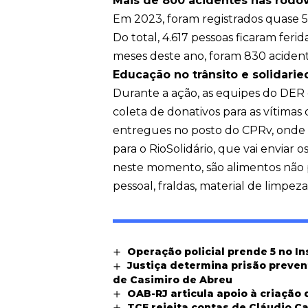
Mais de 800 acidentes nas rodo
Em 2023, foram registrados quase 5 
Do total, 4.617 pessoas ficaram fer
meses deste ano, foram 830 acident
Educação no trânsito e solidari
Durante a ação, as equipes do DER
coleta de donativos para as vítimas
entregues no posto do CPRv, onde f
para o RioSolidário, que vai enviar os
neste momento, são alimentos não p
pessoal, fraldas, material de limpez
Operação policial prende 5 no I
Justiça determina prisão preven
de Casimiro de Abreu
OAB-RJ articula apoio à criação 
TCE rejeita contas de Cláudio Ca