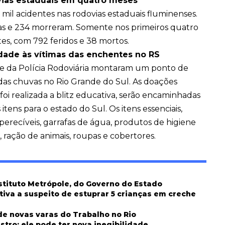
vias estaduais em quatro meses
mil acidentes nas rodovias estaduais fluminenses.
idas e 234 morreram. Somente nos primeiros quatro
es, com 792 feridos e 38 mortos.
edade às vítimas das enchentes no RS
 e da Polícia Rodoviária montaram um ponto de
 das chuvas no Rio Grande do Sul. As doações
oi realizada a blitz educativa, serão encaminhadas
 itens para o estado do Sul. Os itens essenciais,
erecíveis, garrafas de água, produtos de higiene
a, ração de animais, roupas e cobertores.
nstituto Metrópole, do Governo do Estado
tiva a suspeito de estuprar 5 crianças em creche
de novas varas do Trabalho no Rio
stro; ele pode ter nova inegibilidade