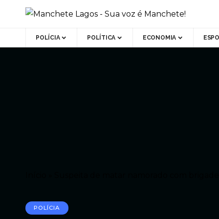
POLÍCIA
POLÍTICA
ECONOMIA
ESP
Início
»
Suspeita de matar namorado com brigadei
POLÍCIA