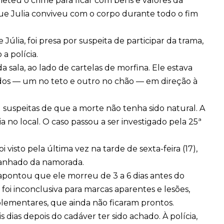
meteu o crime para ficar com bens e valores da
que Julia conviveu com o corpo durante todo o fim
úlia, foi presa por suspeita de participar da trama,
a polícia.
a sala, ao lado de cartelas de morfina. Ele estava
ados — um no teto e outro no chão — em direção à
suspeitas de que a morte não tenha sido natural. A
a no local. O caso passou a ser investigado pela 25ª
 visto pela última vez na tarde de sexta-feira (17),
mpanhado da namorada.
apontou que ele morreu de 3 a 6 dias antes do
foi inconclusiva para marcas aparentes e lesões,
plementares, que ainda não ficaram prontos.
 dias depois do cadáver ter sido achado. À polícia,