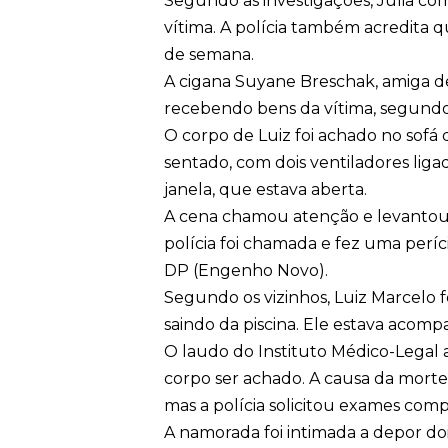
Segundo as investigações, Júlia co
vítima. A polícia também acredita 
de semana.
A cigana Suyane Breschak, amiga de J
recebendo bens da vítima, segundo 
O corpo de Luiz foi achado no sofá d
sentado, com dois ventiladores lig
janela, que estava aberta.
A cena chamou atenção e levantou 
polícia foi chamada e fez uma períci
DP (Engenho Novo).
Segundo os vizinhos, Luiz Marcelo foi
saindo da piscina. Ele estava aco
O laudo do Instituto Médico-Legal 
corpo ser achado. A causa da morte 
mas a polícia solicitou exames com
A namorada foi intimada a depor dois