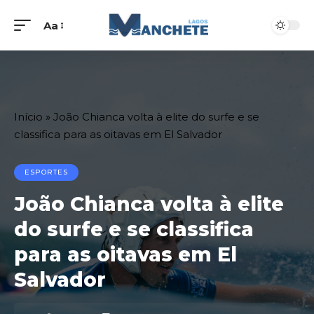
Aa
Início
»
João Chianca volta à elite do surfe e se
classifica para as oitavas em El Salvador
ESPORTES
João Chianca volta à elite
do surfe e se classifica
para as oitavas em El
Salvador