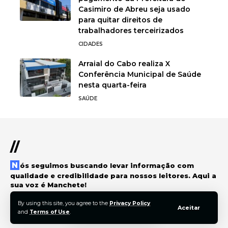
Casimiro de Abreu seja usado
para quitar direitos de
trabalhadores terceirizados
CIDADES
Arraial do Cabo realiza X
Conferência Municipal de Saúde
nesta quarta-feira
SAÚDE
//
Nós seguimos buscando levar informação com
qualidade e credibilidade para nossos leitores. Aqui a
sua voz é Manchete!
By using this site, you agree to the
Privacy Policy
Aceitar
and
Terms of Use
.
© 2022 Foxiz News Network. Ruby Design Company. All Rights Reserved.