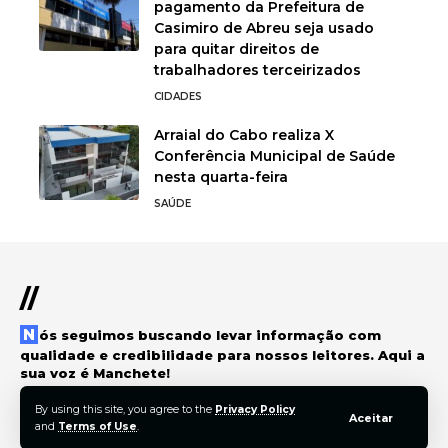
pagamento da Prefeitura de
Casimiro de Abreu seja usado
para quitar direitos de
trabalhadores terceirizados
CIDADES
Arraial do Cabo realiza X
Conferência Municipal de Saúde
nesta quarta-feira
SAÚDE
//
Nós seguimos buscando levar informação com
qualidade e credibilidade para nossos leitores. Aqui a
sua voz é Manchete!
By using this site, you agree to the
Privacy Policy
Aceitar
and
Terms of Use
.
© 2022 Foxiz News Network. Ruby Design Company. All Rights Reserved.