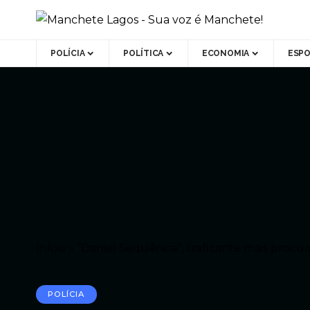
POLÍCIA
POLÍTICA
ECONOMIA
ESP
Início
»
“Daniel Sequência”, traficante mais proc
POLÍCIA