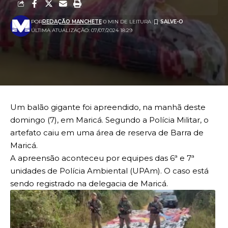
POR
REDAÇÃO MANCHETE
0 MIN DE LEITURA
ÚLTIMA ATUALIZAÇÃO: 07/07/2024 18:29
Um balão gigante foi apreendido, na manhã deste
domingo (7), em Maricá. Segundo a Polícia Militar, o
artefato caiu em uma área de reserva de Barra de
Maricá.
A apreensão aconteceu por equipes das 6ª e 7ª
unidades de Polícia Ambiental (UPAm). O caso está
sendo registrado na delegacia de Maricá.