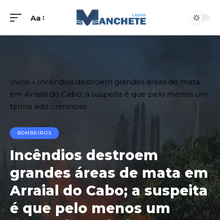
Aa
Início
»
Incêndios destroem grandes áreas de mata
em Arraial do Cabo; a suspeita é que pelo menos um
tenha sido criminoso
BOMBEIROS
Incêndios destroem
grandes áreas de mata em
Arraial do Cabo; a suspeita
é que pelo menos um