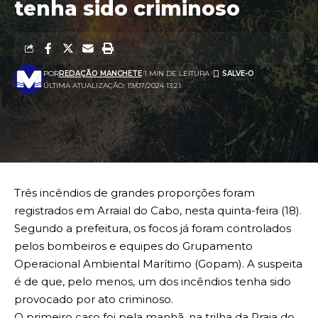
tenha sido criminoso
POR
REDAÇÃO MANCHETE
1 MIN DE LEITURA
ÚLTIMA ATUALIZAÇÃO: 19/07/2024 13:21
Três incêndios de grandes proporções foram
registrados em Arraial do Cabo, nesta quinta-feira (18).
Segundo a prefeitura, os focos já foram controlados
pelos bombeiros e equipes do Grupamento
Operacional Ambiental Marítimo (Gopam). A suspeita
é de que, pelo menos, um dos incêndios tenha sido
provocado por ato criminoso.
O primeiro caso foi pela manhã, na trilha da Praia do