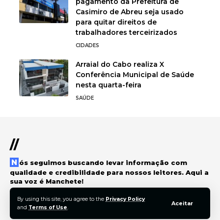
pagamento da Prefeitura de
Casimiro de Abreu seja usado
para quitar direitos de
trabalhadores terceirizados
CIDADES
Arraial do Cabo realiza X
Conferência Municipal de Saúde
nesta quarta-feira
SAÚDE
//
Nós seguimos buscando levar informação com
qualidade e credibilidade para nossos leitores. Aqui a
sua voz é Manchete!
By using this site, you agree to the
Privacy Policy
Aceitar
and
Terms of Use
.
© 2022 Foxiz News Network. Ruby Design Company. All Rights Reserved.