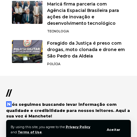
Maricá firma parceria com
Agência Espacial Brasileira para
ações de inovação e
desenvolvimento tecnológico
TECNOLOGIA
Foragido da Justiça é preso com
drogas, moto clonada e drone em
São Pedro da Aldeia
POLÍCIA
//
Nós seguimos buscando levar informação com
qualidade e credibilidade para nossos leitores. Aqui a
sua voz é Manchete!
By using this site, you agree to the
Privacy Policy
Aceitar
and
Terms of Use
.
© 2022 Foxiz News Network. Ruby Design Company. All Rights Reserved.