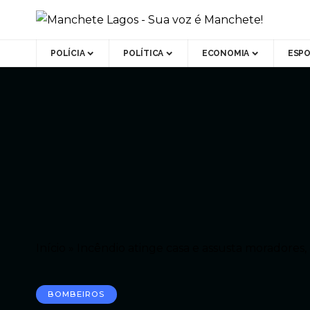
POLÍCIA
POLÍTICA
ECONOMIA
ESP
Início
»
Incêndio atinge casa e assusta moradores,
BOMBEIROS