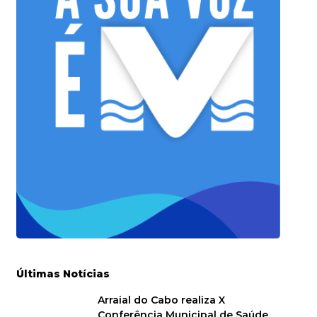
Últimas Notícias
Arraial do Cabo realiza X
Conferência Municipal de Saúde