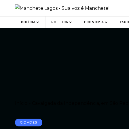
POLÍCIA
POLÍTICA
ECONOMIA
ESP
Início
»
Cavalgada da Independência, em São Pedro
CIDADES