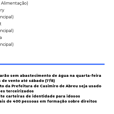
e Alimentação)
ary
incipal)
t
incipal)
a
incipal)
carão sem abastecimento de água na quarta-feira
 de vento até sábado (1º/8)
o da Prefeitura de Casimiro de Abreu seja usado
res terceirizados
te carteiras de identidade para idosos
ais de 400 pessoas em formação sobre direitos