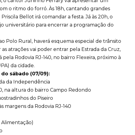
16h, o cantor Juninho Ferrary vai apresentar um
com o ritmo do forró. Às 18h, cantando grandes
 Priscila Bellot irá comandar a festa. Já às 20h, o
jo universitário para encerrar a programação do
es ao Polo Rural, haverá esquema especial de trânsito
 as atrações vai poder entrar pela Estrada da Cruz,
á pela Rodovia RJ-140, no bairro Flexeira, próximo à
PA) da cidade.
 do sábado (07/09):
ada da Independência
40, na altura do bairro Campo Redondo
ostradinhos do Piseiro
 às margens da Rodovia RJ-140
e Alimentação)
o