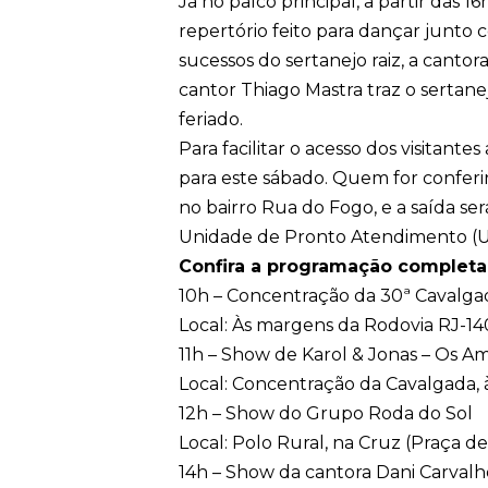
Já no palco principal, a partir das 
repertório feito para dançar junto 
sucessos do sertanejo raiz, a cantora
cantor Thiago Mastra traz o sertane
feriado.
Para facilitar o acesso dos visitant
para este sábado. Quem for conferir
no bairro Rua do Fogo, e a saída ser
Unidade de Pronto Atendimento (U
Confira a programação completa
10h – Concentração da 30ª Cavalg
Local: Às margens da Rodovia RJ-1
11h – Show de Karol & Jonas – Os Am
Local: Concentração da Cavalgada,
12h – Show do Grupo Roda do Sol
Local: Polo Rural, na Cruz (Praça d
14h – Show da cantora Dani Carvalh