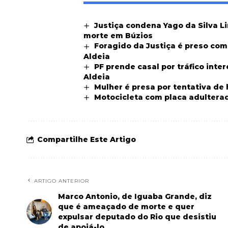
Justiça condena Yago da Silva L
morte em Búzios
Foragido da Justiça é preso co
Aldeia
PF prende casal por tráfico int
Aldeia
Mulher é presa por tentativa de
Motocicleta com placa adultera
Compartilhe Este Artigo
ARTIGO ANTERIOR
Marco Antonio, de Iguaba Grande, diz
que é ameaçado de morte e quer
expulsar deputado do Rio que desistiu
de apoiá-lo