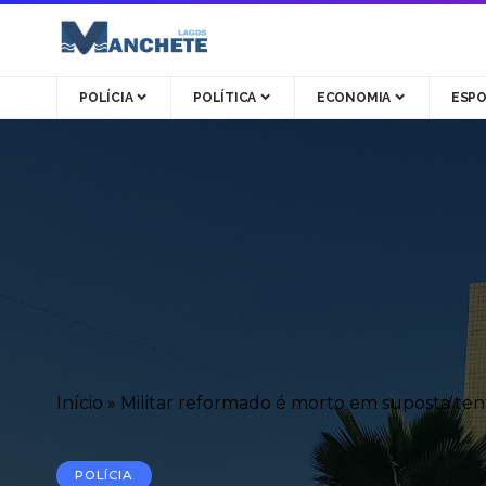
POLÍCIA
POLÍTICA
ECONOMIA
ESP
Início
»
Militar reformado é morto em suposta tent
POLÍCIA