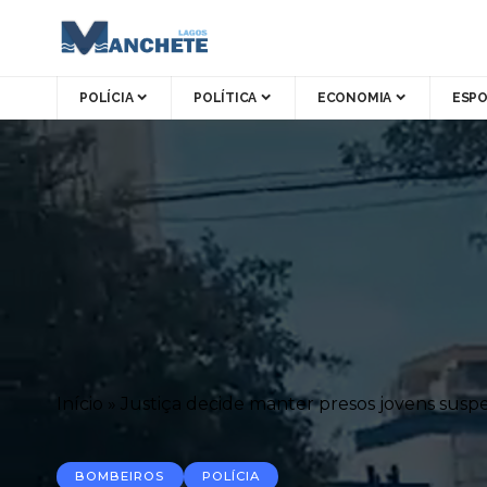
POLÍCIA
POLÍTICA
ECONOMIA
ESP
Início
»
Justiça decide manter presos jovens susp
BOMBEIROS
POLÍCIA