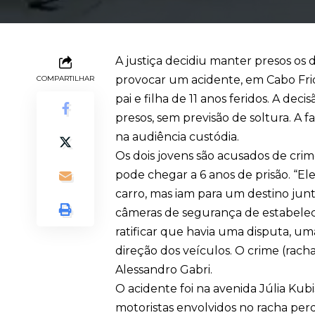
A justiça decidiu manter presos os 
provocar um acidente, em Cabo Frio,
COMPARTILHAR
pai e filha de 11 anos feridos. A dec
presos, sem previsão de soltura. A f
na audiência custódia.
Os dois jovens são acusados de crim
pode chegar a 6 anos de prisão. “E
carro, mas iam para um destino junt
câmeras de segurança de estabelec
ratificar que havia uma disputa, u
direção dos veículos. O crime (racha
Alessandro Gabri.
O acidente foi na avenida Júlia Kub
motoristas envolvidos no racha perd