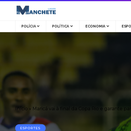
POLÍCIA
POLÍTICA
ECONOMIA
ESP
Início
»
Maricá vai à final da Copa Rio e garante 
ESPORTES