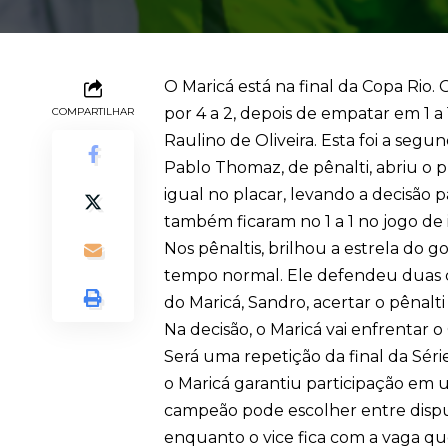
O Maricá está na final da Copa Rio.
por 4 a 2, depois de empatar em 1 a
COMPARTILHAR
Raulino de Oliveira. Esta foi a segu
Pablo Thomaz, de pênalti, abriu o 
igual no placar, levando a decisão 
também ficaram no 1 a 1 no jogo de 
Nos pênaltis, brilhou a estrela do go
tempo normal. Ele defendeu duas 
do Maricá, Sandro, acertar o pênalti 
Na decisão, o Maricá vai enfrentar o 
Será uma repetição da final da Séri
o Maricá garantiu participação em 
campeão pode escolher entre disputa
enquanto o vice fica com a vaga que