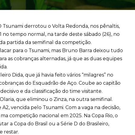
 O Tsunami derrotou o Volta Redonda, nos pênaltis,
 1 no tempo normal, na tarde deste sábado (26), no
nda partida da semifinal da competição.
placar para o Tsunami, mas Bruno Barra deixou tudo
para as cobranças alternadas, já que as duas equipes
ida.
leiro Dida, que já havia feito vários “milagres” no
cobranças do Esquadrão de Aço. Coube ao capitão
decisivo e da classificação do time visitante.
Olaria, que eliminou o Zinza, na outra semifinal.
e A2, vencida pelo Tsunami. Com a vaga na decisão,
uma competição nacional em 2025. Na Copa Rio, o
r a Copa do Brasil ou a Série D do Brasileiro,
 restar.