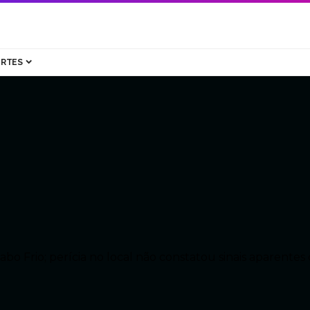
ORTES
abo Frio; perícia no local não constatou sinais aparentes