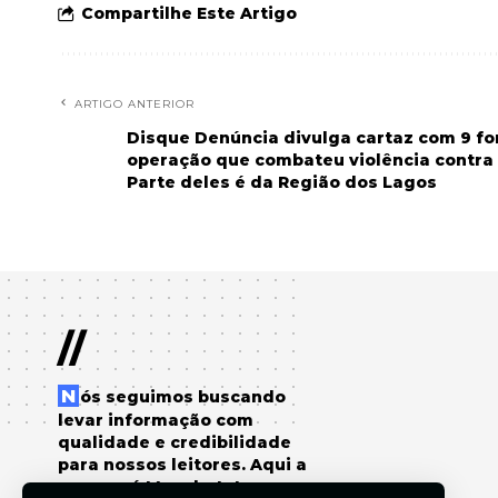
Compartilhe Este Artigo
ARTIGO ANTERIOR
Disque Denúncia divulga cartaz com 9 fo
operação que combateu violência contra 
Parte deles é da Região dos Lagos
//
Nós seguimos buscando
levar informação com
qualidade e credibilidade
para nossos leitores. Aqui a
sua voz é Manchete!