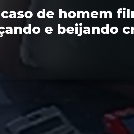
ga caso de homem f
ando e beijando c