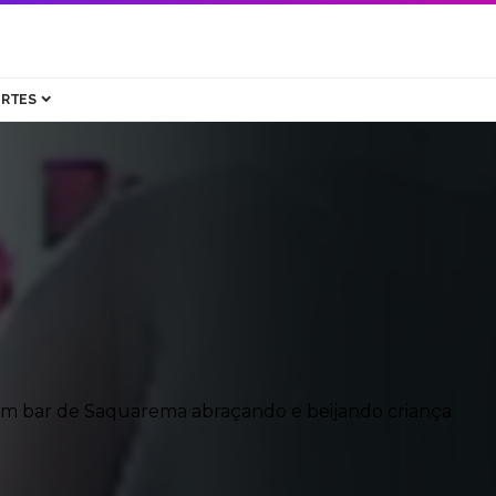
ORTES
 em bar de Saquarema abraçando e beijando criança