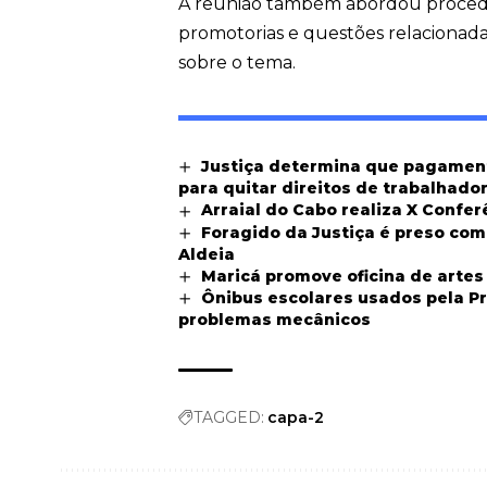
A reunião também abordou procedi
promotorias e questões relacionadas
sobre o tema.
Justiça determina que pagament
para quitar direitos de trabalhado
Arraial do Cabo realiza X Confe
Foragido da Justiça é preso co
Aldeia
Maricá promove oficina de artes 
Ônibus escolares usados pela P
problemas mecânicos
TAGGED:
capa-2