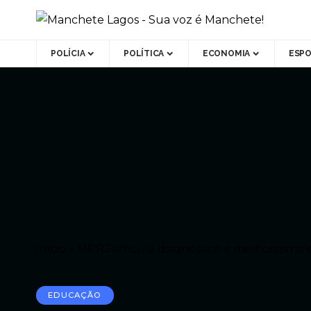
POLÍCIA
POLÍTICA
ECONOMIA
ESP
Início
»
MPRJ articula diagnóstico e melhorias na 
EDUCAÇÃO