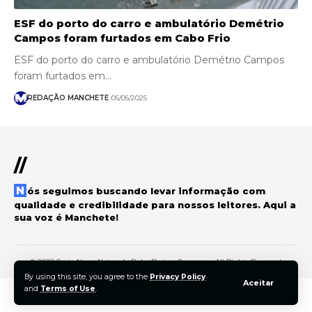
ESF do porto do carro e ambulatório Demétrio
Campos foram furtados em Cabo Frio
ESF do porto do carro e ambulatório Demétrio Campos
foram furtados em…
REDAÇÃO MANCHETE
05/05/2025
//
Nós seguimos buscando levar informação com
qualidade e credibilidade para nossos leitores. Aqui a
sua voz é Manchete!
© 2022 Foxiz News Network. Ruby Design Company. All Rights Reserved.
By using this site, you agree to the
Privacy Policy
Aceitar
and
Terms of Use
.