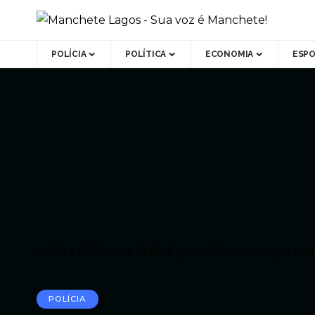
POLÍCIA
POLÍTICA
ECONOMIA
ESP
Início
»
Polícia de Maricá prende homem que cau
POLÍCIA