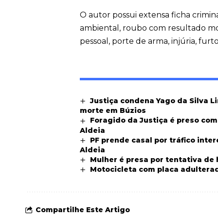
O autor possui extensa ficha criminal
ambiental, roubo com resultado mor
pessoal, porte de arma, injúria, fur
Justiça condena Yago da Silva L
morte em Búzios
Foragido da Justiça é preso co
Aldeia
PF prende casal por tráfico int
Aldeia
Mulher é presa por tentativa de
Motocicleta com placa adultera
Compartilhe Este Artigo