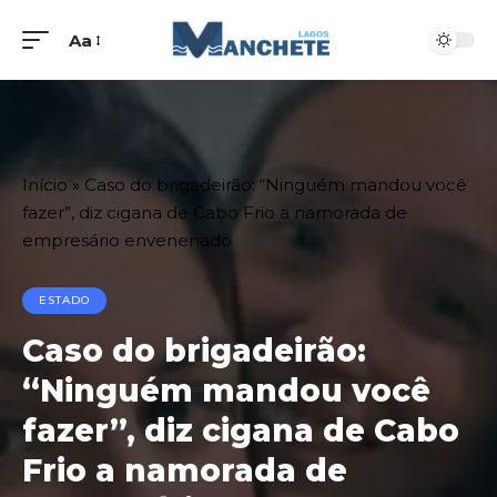
Aa
Início
»
Caso do brigadeirão: “Ninguém mandou você
fazer”, diz cigana de Cabo Frio a namorada de
empresário envenenado
ESTADO
Caso do brigadeirão:
“Ninguém mandou você
fazer”, diz cigana de Cabo
Frio a namorada de