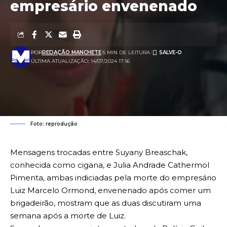
empresário envenenado
POR
REDAÇÃO MANCHETE
5 MIN DE LEITURA
ÚLTIMA ATUALIZAÇÃO: 14/07/2024 17:16
Foto: reprodução
Mensagens trocadas entre Suyany Breaschak,
conhecida como cigana, e Julia Andrade Cathermol
Pimenta, ambas indiciadas pela morte do empresário
Luiz Marcelo Ormond, envenenado após comer um
brigadeirão, mostram que as duas discutiram uma
semana após a morte de Luiz.