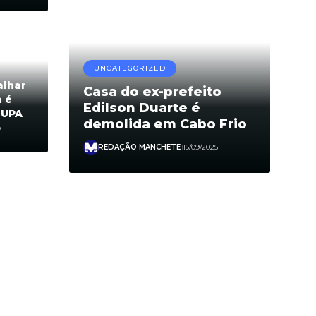
UNCATEGORIZED
alhar
Casa do ex-prefeito
a é
Edilson Duarte é
 UPA
demolida em Cabo Frio
o
REDAÇÃO MANCHETE
15/09/2025