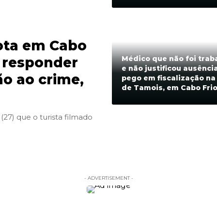
ota em Cabo
Médico que não foi trab
i responder
e não justificou ausênci
ão ao crime,
pego em fiscalização na
de Tamois, em Cabo Fri
 (27) que o turista filmado
- ADVERTISEMENT -