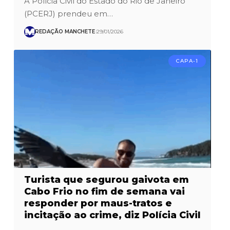
A Polícia Civil do Estado do Rio de Janeiro
(PCERJ) prendeu em…
REDAÇÃO MANCHETE
29/01/2026
CAPA-1
Turista que segurou gaivota em
Cabo Frio no fim de semana vai
responder por maus-tratos e
incitação ao crime, diz Polícia Civil