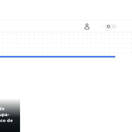
de
upa-
ico de