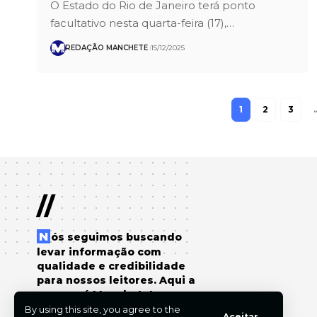
O Estado do Rio de Janeiro terá ponto
facultativo nesta quarta-feira (17),…
REDAÇÃO MANCHETE
15/12/2025
1
2
3
//
Nós seguimos buscando
levar informação com
qualidade e credibilidade
para nossos leitores. Aqui a
sua voz é Manchete!
By using this site, you agree to the
Aceitar