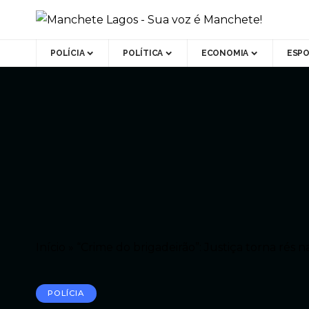
POLÍCIA
POLÍTICA
ECONOMIA
ESP
Início
»
“Crime do brigadeirão”: Justiça torna rés
POLÍCIA