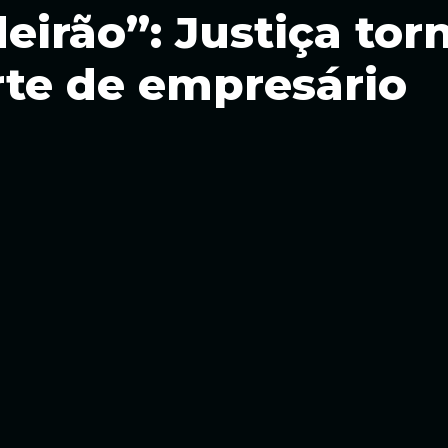
eirão”: Justiça to
rte de empresário