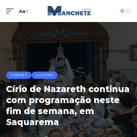
Aa
Início
»
Círio de Nazareth continua com programação
neste fim de semana, em Saquarema
CIDADES
CULTURA
Círio de Nazareth continua
com programação neste
fim de semana, em
Saquarema